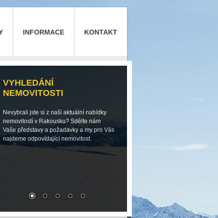
Y
INFORMACE
KONTAKT
VYHLEDÁNÍ
NEMOVITOSTI
Nevybrali jste si z naší aktuální nabídky
nemovitostí v Rakousku? Sdělte nám
Vaše představy a požadavky a my pro Vás
najdeme odpovídající nemovitost.