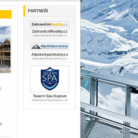
PARTNEŘI
ZahranicniReality.cz
www.zahranicnireality.cz
AlpskeApartmany.cz
www.alpskeapartmany.cz
,
Tauern Spa Kaprun
www.tauernspakaprun.cz
í