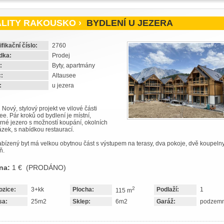
LITY RAKOUSKO ›
BYDLENÍ U JEZERA
ifikační číslo:
2760
dka:
Prodej
:
Byty, apartmány
:
Altausee
:
u jezera
:
Nový, stylový projekt ve vilové části
ee. Pár kroků od bydlení je místní,
né jezero s možností koupání, okolních
zek, s nabídkou restaurací.
bízený byt má velkou obytnou část s výstupem na terasy, dva pokoje, dvě koupelny
ň.
na:
1 € (PRODÁNO)
2
ozice:
3+kk
Plocha:
Podlaží:
1
115 m
sa:
25m2
Sklep:
6m2
Garáž:
podzemn