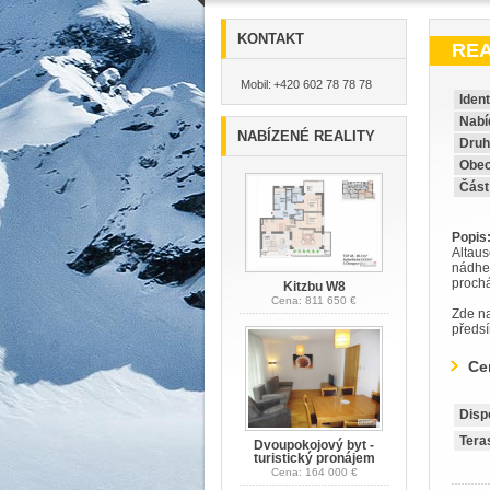
KONTAKT
REA
Mobil:
+420 602 78 78 78
Ident
Nabí
NABÍZENÉ REALITY
Druh
Obec
Část
Popis
Altaus
nádher
prochá
Kitzbu W8
Cena: 811 650 €
Zde na
předsí
Ce
Disp
Tera
Dvoupokojový byt -
turistický pronájem
Cena: 164 000 €