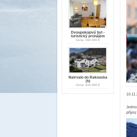
Dvoupokojový byt -
turistický pronájem
Cena: 164 000 €
Natrvalo do Rakouska
(h)
Cena: 416 000 €
10.1
Jedno
příjm