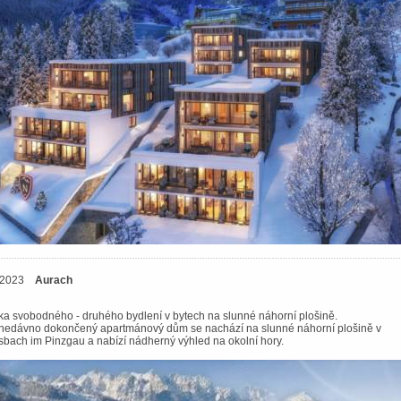
4.2023
Aurach
a svobodného - druhého bydlení v bytech na slunné náhorní plošině.
 nedávno dokončený apartmánový dům se nachází na slunné náhorní plošině v
sbach im Pinzgau a nabízí nádherný výhled na okolní hory.