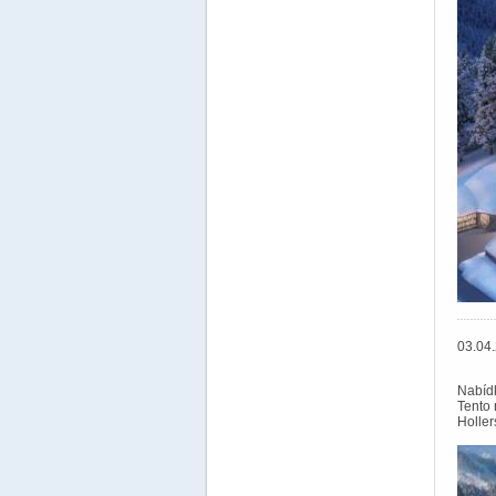
03.0
Nabídk
Tento
Holler