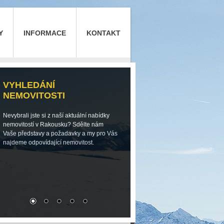
Y
INFORMACE
KONTAKT
VYHLEDÁNÍ
NEMOVITOSTI
Nevybrali jste si z naší aktuální nabídky
nemovitostí v Rakousku? Sdělte nám
Vaše představy a požadavky a my pro Vás
najdeme odpovídající nemovitost.