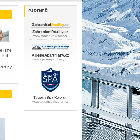
PARTNEŘI
ZahranicniReality.cz
www.zahranicnireality.cz
že jsme
AlpskeApartmany.cz
istit i
www.alpskeapartmany.cz
většiny
Tauern Spa Kaprun
www.tauernspakaprun.cz