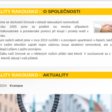
LITY RAKOUSKO ›
O SPOLEČNOSTI
me se obchodní činnosti v oblasti rakouských nemovitostí.
oku 2005 jsme se podíleli na mnoha případech
ředkovatelské a poradenské pomoci při koupi i prodeji realit v
sku.
um našich aktivit jsme v roce 2010 rozšířili i o pronájem apartmánů v Alpách, tak
i našim klientům zajistit nejen zdárnou koupi atraktivní nemovitosti, ale zaj
dající příjem z jejího pronájmu.
átku naší činnosti se z některých našich přátel stali klienti. V současnosti se z 
klientů stávají i naši přátelé.
LITY RAKOUSKO ›
AKTUALITY
2.2024
Krampus