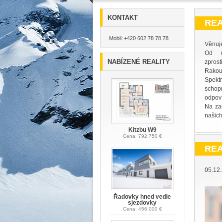
KONTAKT
REA
Mobil:
+420 602 78 78 78
Věnuje
Od r
NABÍZENÉ REALITY
zprost
Rakou
Spektr
schopn
odpoví
Na zač
našich 
Kitzbu W9
Cena: 792 750 €
REA
05.1
Řadovky hned vedle
sjezdovky
Cena: 456 000 €